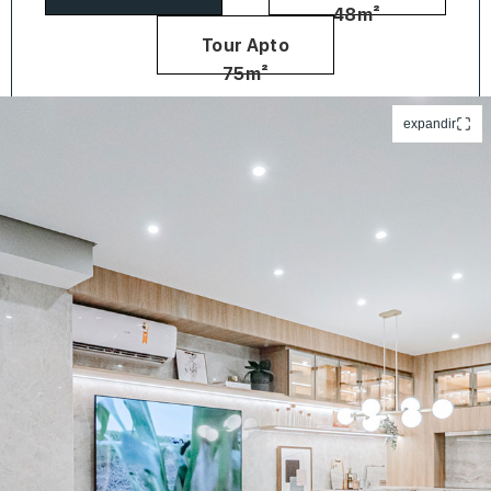
48m²
Tour Apto
75m²
expandir