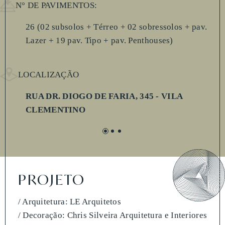
N° DE PAVIMENTOS:
26 (02 subsolos + Térreo + 02 sobressolos + pav.
Lazer + 19 pav. Tipo + pav. Penthouses)
LOCALIZAÇÃO
RUA DR. DIOGO DE FARIA, 345 - VILA
CLEMENTINO
PROJETO
/ Arquitetura: LE Arquitetos
/ Decoração: Chris Silveira Arquitetura e Interiores