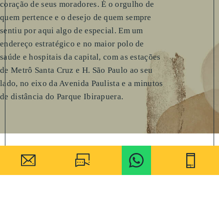
coração de seus moradores. É o orgulho de
quem pertence e o desejo de quem sempre
sentiu por aqui algo de especial. Em um
endereço estratégico e no maior polo de
saúde e hospitais da capital, com as estações
de Metrô Santa Cruz e H. São Paulo ao seu
lado, no eixo da Avenida Paulista e a minutos
de distância do Parque Ibirapuera.